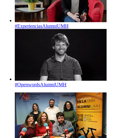
#ExperienciasAlumniUMH
#OpenwordsAlumniUMH