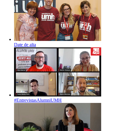
Date de alta
#EntrevistasAlumniUMH