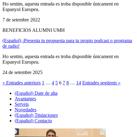
Ho sentim, aquesta entrada es troba disponible únicament en
Espanyol Europeu.
7 de setembre 2022
BENEFICIOS ALUMNI UMH
(Español) ¡Presenta tu propuesta para tu propio podcast o programa
de radio!
Ho sentim, aquesta entrada es troba disponible únicament en
Espanyol Europeu.
24 de setembre 2025
« Entrades anteriors
1
…
4
5
6
7
8
…
14
Entrades següents »
(Español) Date de alta
Avantatges
Serveis
Novedades
(Español) Titulaciones
(Español) Contacto