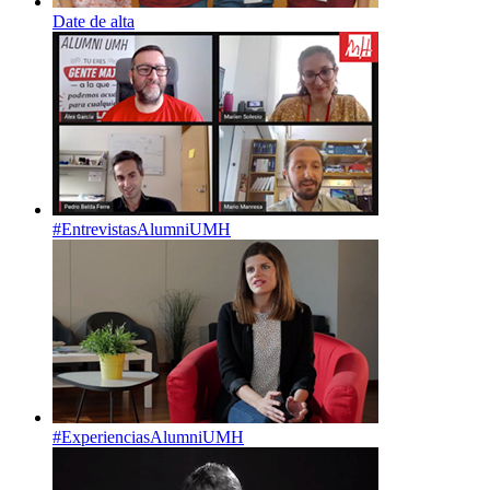
Date de alta
#EntrevistasAlumniUMH
#ExperienciasAlumniUMH