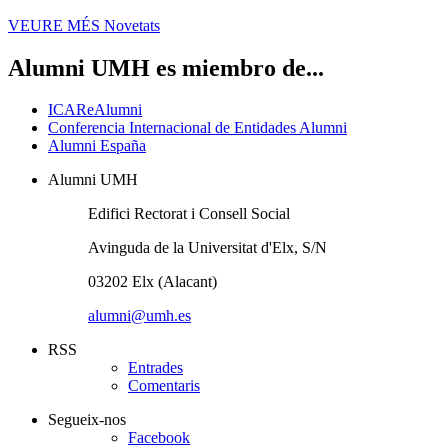
VEURE MÉS
Novetats
Alumni UMH es miembro de...
ICAReAlumni
Conferencia Internacional de Entidades Alumni
Alumni España
Alumni UMH
Edifici Rectorat i Consell Social
Avinguda de la Universitat d'Elx, S/N
03202 Elx (Alacant)
alumni@umh.es
RSS
Entrades
Comentaris
Segueix-nos
Facebook