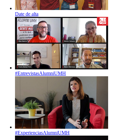
Date de alta
#EntrevistasAlumniUMH
#ExperienciasAlumniUMH