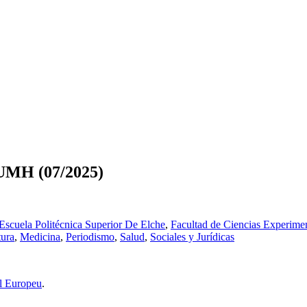
iUMH (07/2025)
Escuela Politécnica Superior De Elche
,
Facultad de Ciencias Experimen
tura
,
Medicina
,
Periodismo
,
Salud
,
Sociales y Jurídicas
l Europeu
.