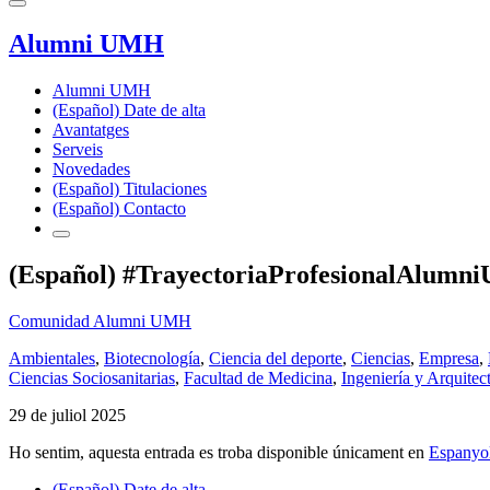
Alumni UMH
Alumni UMH
(Español) Date de alta
Avantatges
Serveis
Novedades
(Español) Titulaciones
(Español) Contacto
(Español) #TrayectoriaProfesionalAlumn
Comunidad Alumni UMH
Ambientales
,
Biotecnología
,
Ciencia del deporte
,
Ciencias
,
Empresa
,
Ciencias Sociosanitarias
,
Facultad de Medicina
,
Ingeniería y Arquitec
29 de juliol 2025
Ho sentim, aquesta entrada es troba disponible únicament en
Espanyo
(Español) Date de alta