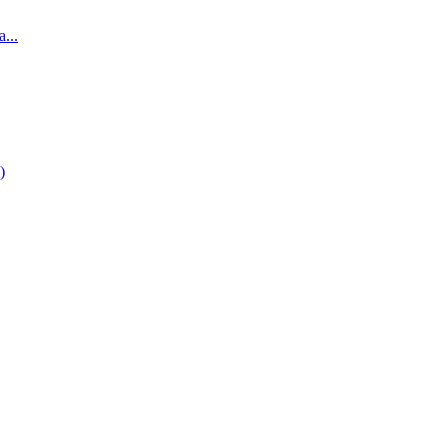
...
)