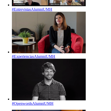
#EntrevistasAlumniUMH
#ExperienciasAlumniUMH
#OpenwordsAlumniUMH