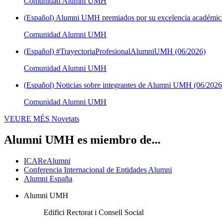
Comunidad Alumni UMH
(Español) Alumni UMH premiados por su excelencia académica
Comunidad Alumni UMH
(Español) #TrayectoriaProfesionalAlumniUMH (06/2026)
Comunidad Alumni UMH
(Español) Noticias sobre integrantes de Alumni UMH (06/2026
Comunidad Alumni UMH
VEURE MÉS
Novetats
Alumni UMH es miembro de...
ICAReAlumni
Conferencia Internacional de Entidades Alumni
Alumni España
Alumni UMH
Edifici Rectorat i Consell Social