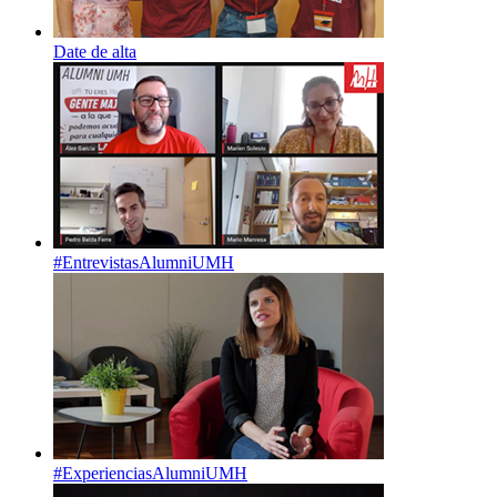
Date de alta
#EntrevistasAlumniUMH
#ExperienciasAlumniUMH