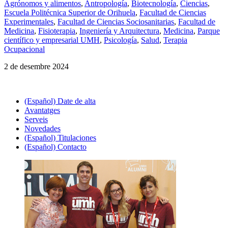
Agrónomos y alimentos
,
Antropología
,
Biotecnología
,
Ciencias
,
Escuela Politécnica Superior de Orihuela
,
Facultad de Ciencias
Experimentales
,
Facultad de Ciencias Sociosanitarias
,
Facultad de
Medicina
,
Fisioterapia
,
Ingeniería y Arquitectura
,
Medicina
,
Parque
científico y empresarial UMH
,
Psicología
,
Salud
,
Terapia
Ocupacional
2 de desembre 2024
(Español) Date de alta
Avantatges
Serveis
Novedades
(Español) Titulaciones
(Español) Contacto