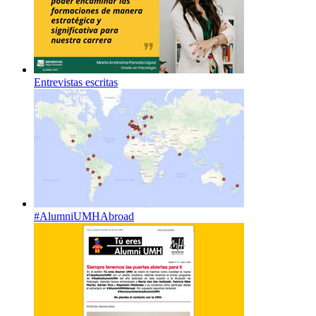
Entrevistas escritas
#AlumniUMHAbroad