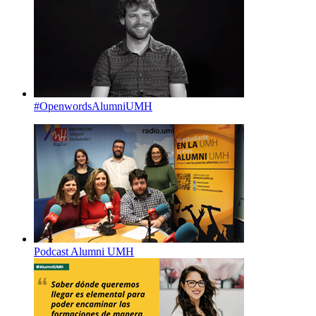
#OpenwordsAlumniUMH
Podcast Alumni UMH