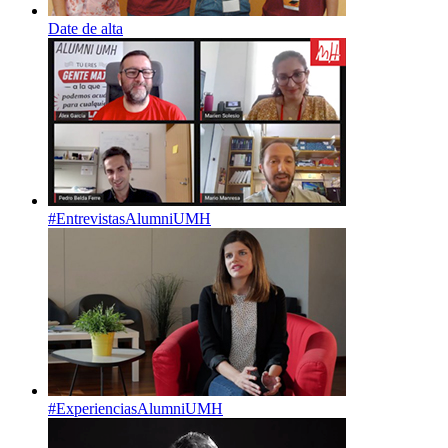
Date de alta
#EntrevistasAlumniUMH
#ExperienciasAlumniUMH