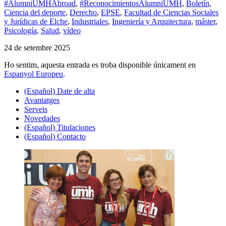
#AlumniUMHAbroad
,
#ReconocimientosAlumniUMH
,
Boletín
,
Ciencia del deporte
,
Derecho
,
EPSE
,
Facultad de Ciencias Sociales
y Jurídicas de Elche
,
Industriales
,
Ingeniería y Arquitectura
,
máster
,
Psicología
,
Salud
,
vídeo
24 de setembre 2025
Ho sentim, aquesta entrada es troba disponible únicament en
Espanyol Europeu
.
(Español) Date de alta
Avantatges
Serveis
Novedades
(Español) Titulaciones
(Español) Contacto