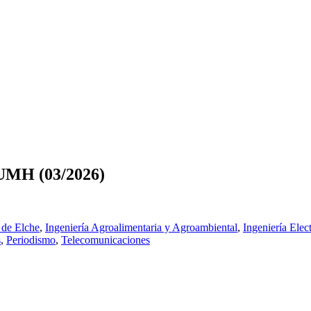
iUMH (03/2026)
 de Elche
,
Ingeniería Agroalimentaria y Agroambiental
,
Ingeniería Elec
s
,
Periodismo
,
Telecomunicaciones