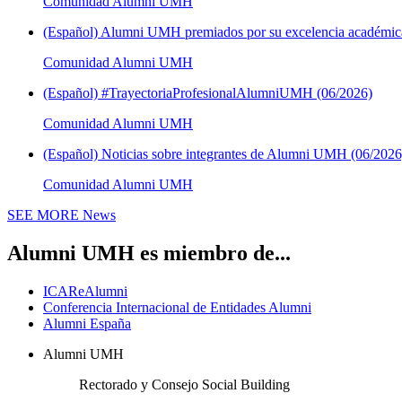
Comunidad Alumni UMH
(Español) Alumni UMH premiados por su excelencia académica
Comunidad Alumni UMH
(Español) #TrayectoriaProfesionalAlumniUMH (06/2026)
Comunidad Alumni UMH
(Español) Noticias sobre integrantes de Alumni UMH (06/2026
Comunidad Alumni UMH
SEE MORE
News
Alumni UMH es miembro de...
ICAReAlumni
Conferencia Internacional de Entidades Alumni
Alumni España
Alumni UMH
Rectorado y Consejo Social Building