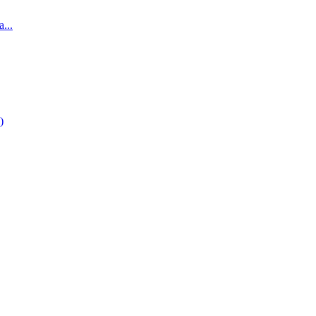
...
)