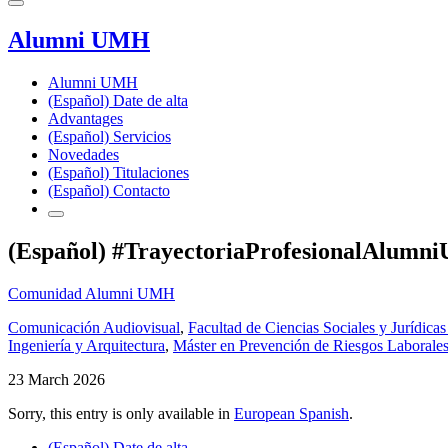
Alumni UMH
Alumni UMH
(Español) Date de alta
Advantages
(Español) Servicios
Novedades
(Español) Titulaciones
(Español) Contacto
(Español) #TrayectoriaProfesionalAlumn
Comunidad Alumni UMH
Comunicación Audiovisual
,
Facultad de Ciencias Sociales y Jurídicas
Ingeniería y Arquitectura
,
Máster en Prevención de Riesgos Laborale
23 March 2026
Sorry, this entry is only available in
European Spanish
.
(Español) Date de alta