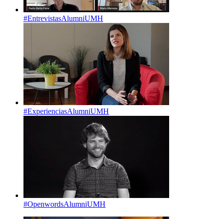
#EntrevistasAlumniUMH
#ExperienciasAlumniUMH
#OpenwordsAlumniUMH