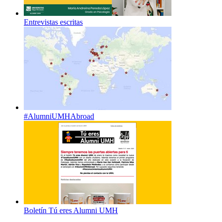
Entrevistas escritas
#AlumniUMHAbroad
Boletín Tú eres Alumni UMH