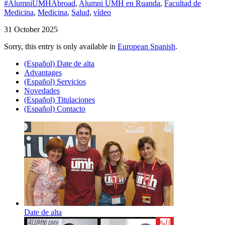
#AlumniUMHAbroad
,
Alumni UMH en Ruanda
,
Facultad de
Medicina
,
Medicina
,
Salud
,
vídeo
31 October 2025
Sorry, this entry is only available in
European Spanish
.
(Español) Date de alta
Advantages
(Español) Servicios
Novedades
(Español) Titulaciones
(Español) Contacto
Date de alta