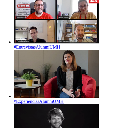
#EntrevistasAlumniUMH
#ExperienciasAlumniUMH