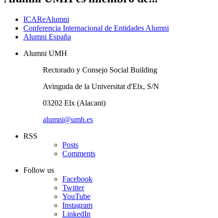
ICAReAlumni
Conferencia Internacional de Entidades Alumni
Alumni España
Alumni UMH
Rectorado y Consejo Social Building
Avinguda de la Universitat d'Elx, S/N
03202 Elx (Alacant)
alumni@umh.es
RSS
Posts
Comments
Follow us
Facebook
Twitter
YouTube
Instagram
LinkedIn