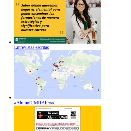
Entrevistas escritas
#AlumniUMHAbroad