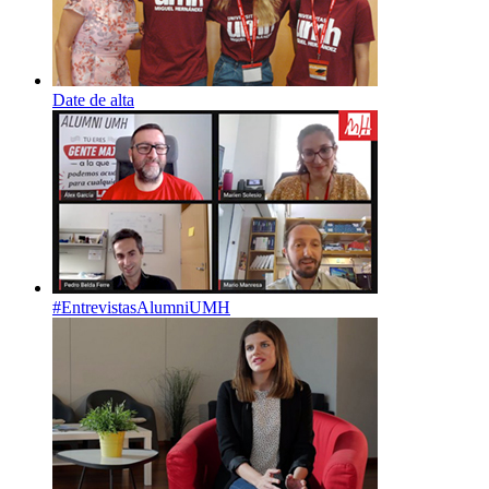
Date de alta
#EntrevistasAlumniUMH