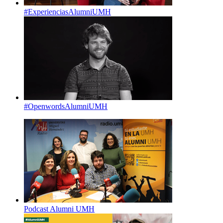
#ExperienciasAlumniUMH
#OpenwordsAlumniUMH
Podcast Alumni UMH