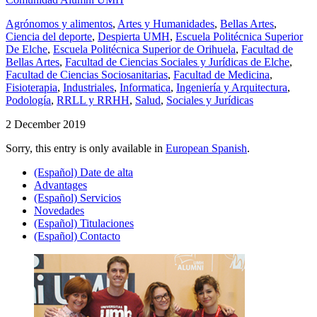
Agrónomos y alimentos
,
Artes y Humanidades
,
Bellas Artes
,
Ciencia del deporte
,
Despierta UMH
,
Escuela Politécnica Superior
De Elche
,
Escuela Politécnica Superior de Orihuela
,
Facultad de
Bellas Artes
,
Facultad de Ciencias Sociales y Jurídicas de Elche
,
Facultad de Ciencias Sociosanitarias
,
Facultad de Medicina
,
Fisioterapia
,
Industriales
,
Informatica
,
Ingeniería y Arquitectura
,
Podología
,
RRLL y RRHH
,
Salud
,
Sociales y Jurídicas
2 December 2019
Sorry, this entry is only available in
European Spanish
.
(Español) Date de alta
Advantages
(Español) Servicios
Novedades
(Español) Titulaciones
(Español) Contacto