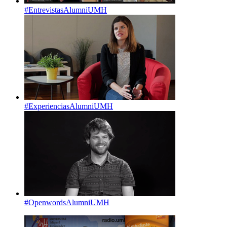
#EntrevistasAlumniUMH
#ExperienciasAlumniUMH
#OpenwordsAlumniUMH