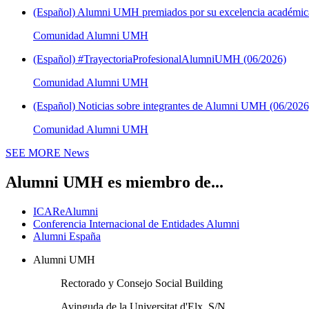
(Español) Alumni UMH premiados por su excelencia académica
Comunidad Alumni UMH
(Español) #TrayectoriaProfesionalAlumniUMH (06/2026)
Comunidad Alumni UMH
(Español) Noticias sobre integrantes de Alumni UMH (06/2026
Comunidad Alumni UMH
SEE MORE
News
Alumni UMH es miembro de...
ICAReAlumni
Conferencia Internacional de Entidades Alumni
Alumni España
Alumni UMH
Rectorado y Consejo Social Building
Avinguda de la Universitat d'Elx, S/N