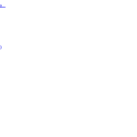
...
)