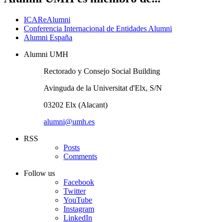
ICAReAlumni
Conferencia Internacional de Entidades Alumni
Alumni España
Alumni UMH
Rectorado y Consejo Social Building
Avinguda de la Universitat d'Elx, S/N
03202 Elx (Alacant)
alumni@umh.es
RSS
Posts
Comments
Follow us
Facebook
Twitter
YouTube
Instagram
LinkedIn