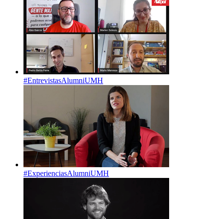
#EntrevistasAlumniUMH
#ExperienciasAlumniUMH