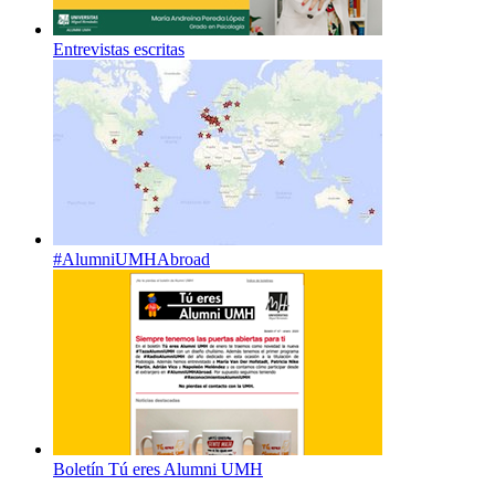
Entrevistas escritas
#AlumniUMHAbroad
Boletín Tú eres Alumni UMH