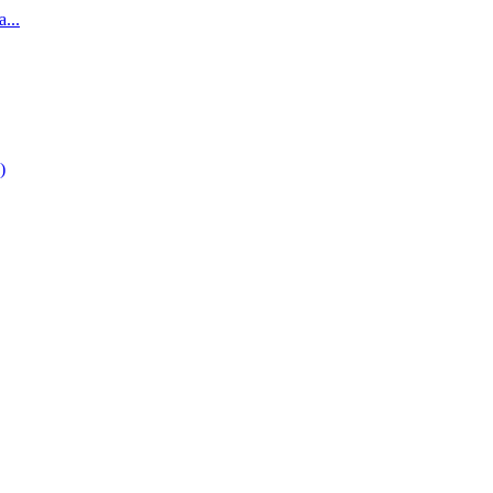
...
)