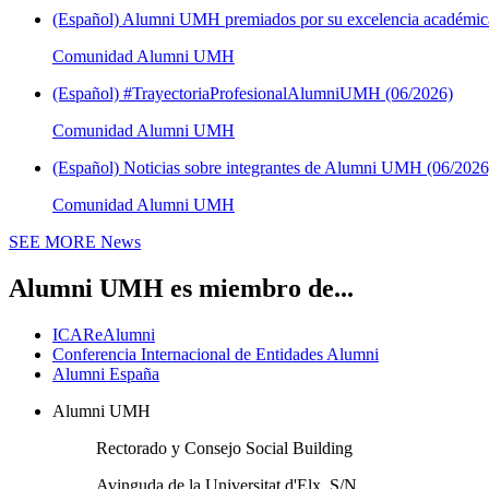
(Español) Alumni UMH premiados por su excelencia académica
Comunidad Alumni UMH
(Español) #TrayectoriaProfesionalAlumniUMH (06/2026)
Comunidad Alumni UMH
(Español) Noticias sobre integrantes de Alumni UMH (06/2026
Comunidad Alumni UMH
SEE MORE
News
Alumni UMH es miembro de...
ICAReAlumni
Conferencia Internacional de Entidades Alumni
Alumni España
Alumni UMH
Rectorado y Consejo Social Building
Avinguda de la Universitat d'Elx, S/N