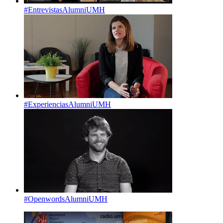
#EntrevistasAlumniUMH
#ExperienciasAlumniUMH
#OpenwordsAlumniUMH