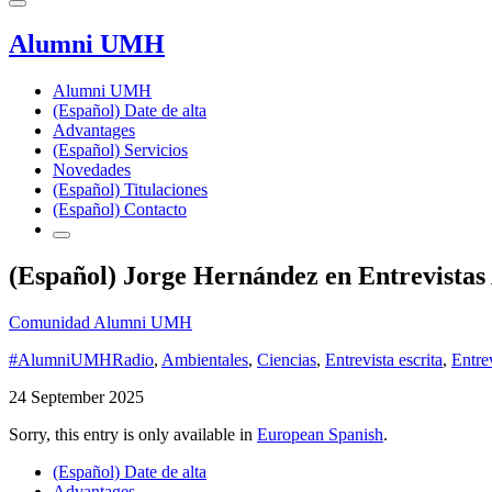
Alumni UMH
Alumni UMH
(Español) Date de alta
Advantages
(Español) Servicios
Novedades
(Español) Titulaciones
(Español) Contacto
(Español) Jorge Hernández en Entrevistas
Comunidad Alumni UMH
#AlumniUMHRadio
,
Ambientales
,
Ciencias
,
Entrevista escrita
,
Entre
24 September 2025
Sorry, this entry is only available in
European Spanish
.
(Español) Date de alta
Advantages