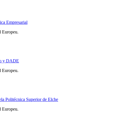
ica Empresarial
l Europeu.
cho y DADE
l Europeu.
a Politécnica Superior de Elche
l Europeu.