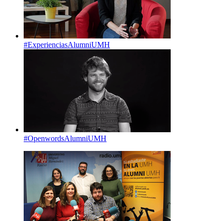
#ExperienciasAlumniUMH
#OpenwordsAlumniUMH