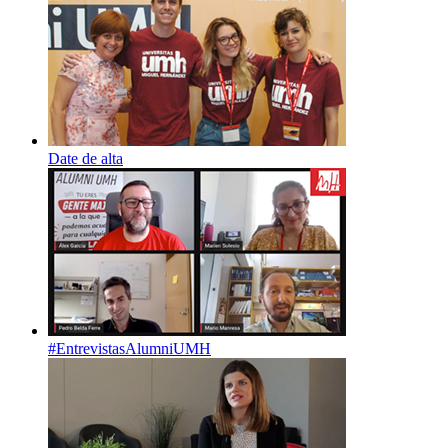
Date de alta
#EntrevistasAlumniUMH