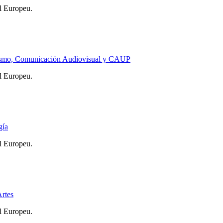
l Europeu.
ismo, Comunicación Audiovisual y CAUP
l Europeu.
gía
l Europeu.
rtes
l Europeu.