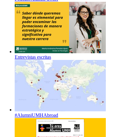
Entrevistas escritas
#AlumniUMHAbroad