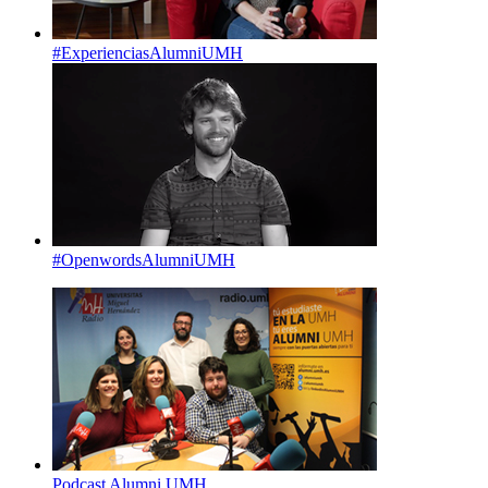
#ExperienciasAlumniUMH
#OpenwordsAlumniUMH
Podcast Alumni UMH