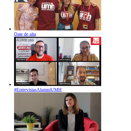
Date de alta
#EntrevistasAlumniUMH