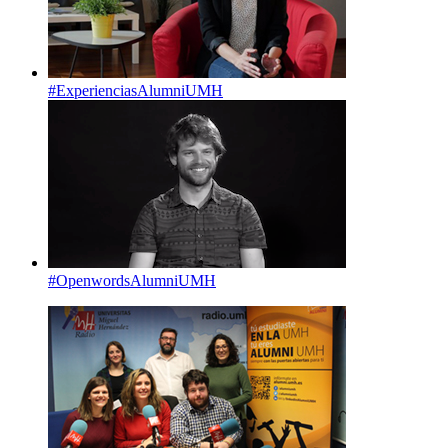
#ExperienciasAlumniUMH
#OpenwordsAlumniUMH