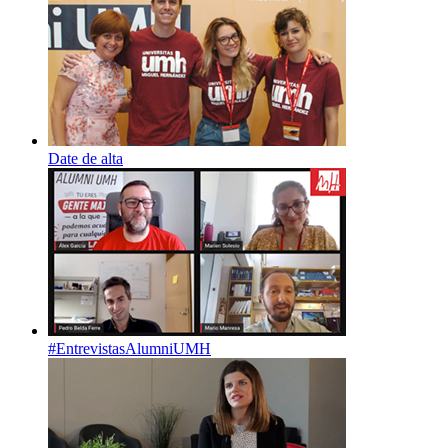
Date de alta
#EntrevistasAlumniUMH