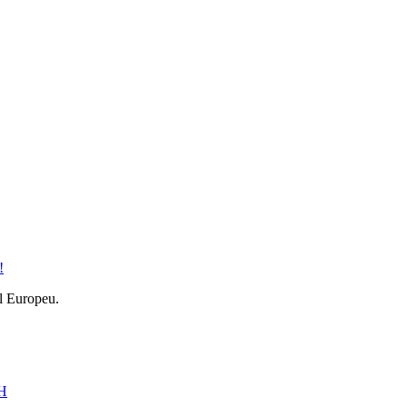
!
l Europeu.
MH