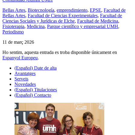
Bellas Artes
,
Biotecnología
,
emprendimiento
,
EPSE
,
Facultad de
Bellas Artes
,
Facultad de Ciencias Experimentales
,
Facultad de
Ciencias Sociales y Jurídicas de Elche
,
Facultad de Medicina
,
Fisioterapia
,
Medicina
,
Parque científico y empresarial UMH
,
Periodismo
11 de març 2026
Ho sentim, aquesta entrada es troba disponible únicament en
Espanyol Europeu
.
(Español) Date de alta
Avantatges
Serveis
Novedades
(Español) Titulaciones
(Español) Contacto