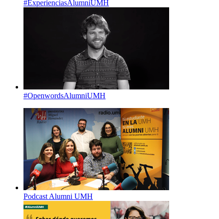
#ExperienciasAlumniUMH
#OpenwordsAlumniUMH
Podcast Alumni UMH