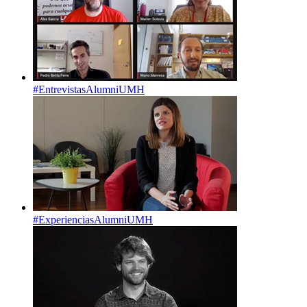
#EntrevistasAlumniUMH
#ExperienciasAlumniUMH