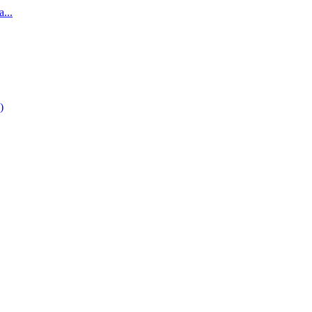
...
)