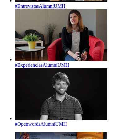
#EntrevistasAlumniUMH
#ExperienciasAlumniUMH
#OpenwordsAlumniUMH