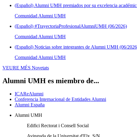
(Español) Alumni UMH premiados por su excelencia académica
Comunidad Alumni UMH
(Español) #TrayectoriaProfesionalAlumniUMH (06/2026)
Comunidad Alumni UMH
(Español) Noticias sobre integrantes de Alumni UMH (06/2026
Comunidad Alumni UMH
VEURE MÉS
Novetats
Alumni UMH es miembro de...
ICAReAlumni
Conferencia Internacional de Entidades Alumni
Alumni España
Alumni UMH
Edifici Rectorat i Consell Social
Avinguda de la Universitat d'Elx, S/N