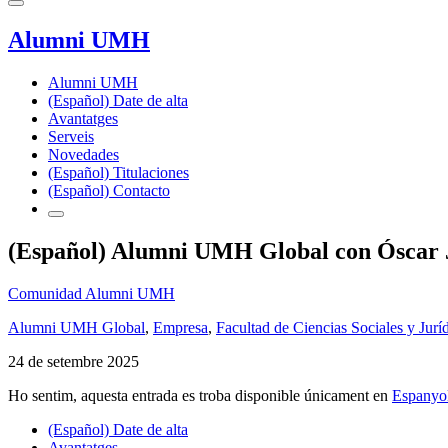
Alumni UMH
Alumni UMH
(Español) Date de alta
Avantatges
Serveis
Novedades
(Español) Titulaciones
(Español) Contacto
(Español) Alumni UMH Global con Óscar J
Comunidad Alumni UMH
Alumni UMH Global
,
Empresa
,
Facultad de Ciencias Sociales y Jurí
24 de setembre 2025
Ho sentim, aquesta entrada es troba disponible únicament en
Espanyo
(Español) Date de alta
Avantatges