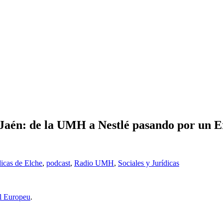
aén: de la UMH a Nestlé pasando por un E
dicas de Elche
,
podcast
,
Radio UMH
,
Sociales y Jurídicas
l Europeu
.