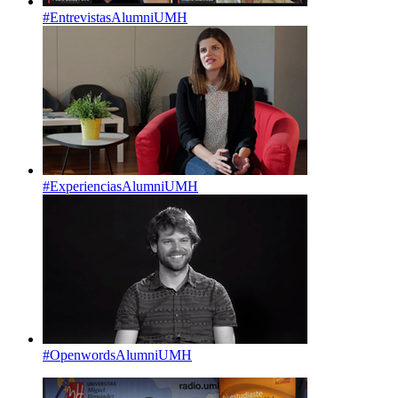
#EntrevistasAlumniUMH
#ExperienciasAlumniUMH
#OpenwordsAlumniUMH