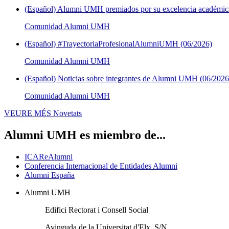
(Español) Alumni UMH premiados por su excelencia académica
Comunidad Alumni UMH
(Español) #TrayectoriaProfesionalAlumniUMH (06/2026)
Comunidad Alumni UMH
(Español) Noticias sobre integrantes de Alumni UMH (06/2026
Comunidad Alumni UMH
VEURE MÉS
Novetats
Alumni UMH es miembro de...
ICAReAlumni
Conferencia Internacional de Entidades Alumni
Alumni España
Alumni UMH
Edifici Rectorat i Consell Social
Avinguda de la Universitat d'Elx, S/N