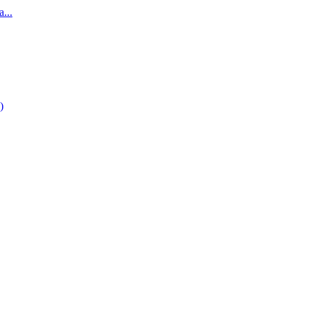
...
)