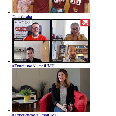
Date de alta
#EntrevistasAlumniUMH
#ExperienciasAlumniUMH