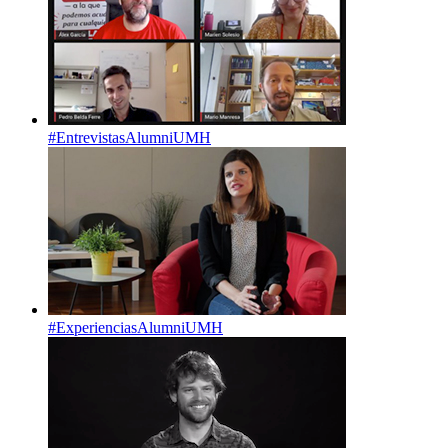
#EntrevistasAlumniUMH
#ExperienciasAlumniUMH