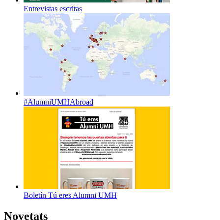
Entrevistas escritas
#AlumniUMHAbroad
Boletín Tú eres Alumni UMH
Novetats