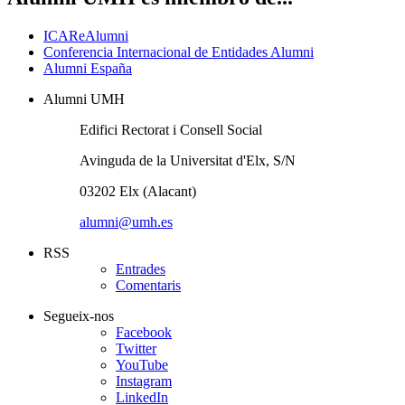
ICAReAlumni
Conferencia Internacional de Entidades Alumni
Alumni España
Alumni UMH
Edifici Rectorat i Consell Social
Avinguda de la Universitat d'Elx, S/N
03202 Elx (Alacant)
alumni@umh.es
RSS
Entrades
Comentaris
Segueix-nos
Facebook
Twitter
YouTube
Instagram
LinkedIn