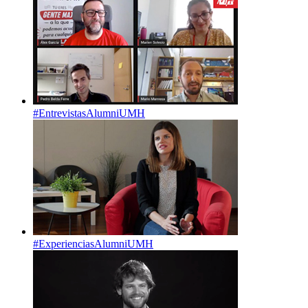
#EntrevistasAlumniUMH
#ExperienciasAlumniUMH