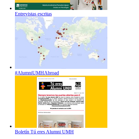
Entrevistas escritas
#AlumniUMHAbroad
Boletín Tú eres Alumni UMH